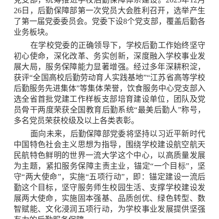
文化建设
26日，后勤保障部第一次党员大会胜利召开，选举产生
后勤文化
了第一届党委委员会。党委下设8个党支部，覆盖后勤各
劳动教育
业务板块。
他山之石
视觉形象识别系统
在学校党委的正确领导下，学校后勤工作始终坚守
部门文件
初心使命，深化改革、务实创新，深度融入学校事业发
财务文件
展大局，服务保障能力显著增强。经过多年深耕积淀，
发展历程
获评“全国高校后勤劳动育人实践基地”“江苏省高等学校
部门年鉴
后勤服务先进集体”等集体荣誉，饮食服务中心党支部入
部门荣誉
选全省首批党建工作样板支部培育建设单位，团队及党
下载专区
员骨干两度荣获全国教育后勤系统“最美后勤人”称号，
公共文档
多名党员荣获校级及以上各类表彰。
人事文档
财务文档
面向未来，后勤保障部党委将坚持以习近平新时代
管理系统
中国特色社会主义思想为指导，围绕学校建设航空航天
后勤服务“码”上办
民航特色鲜明的世界一流大学这个中心，以高质量发展
安质巡检系统
为主题，紧扣服务保障主责主业，锚定“一个目标”，坚
智慧食堂管理系统
守“两大使命”，实施“五项行动”，即：锚定建设一流后
学生公寓管理系统
勤这个目标，坚守服务师生校园生活、支撑学校建设发
招标采购
展两大使命，实施固本强基、品质创优、绿色转型、数
招标公告
智赋能、文化浸润五项行动，为学校事业发展提供坚强
中标公示