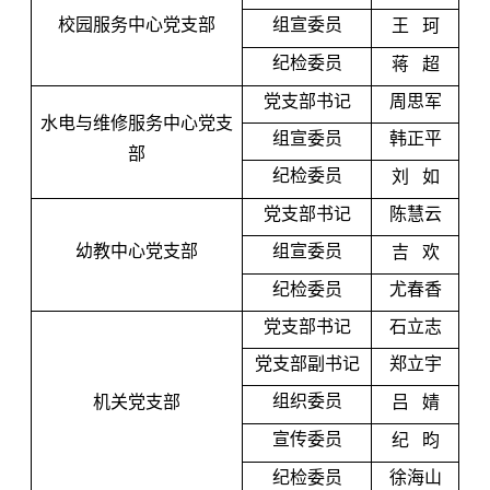
校园服务中心党支部
组宣委员
王
珂
纪检委员
蒋
超
党支部书记
周思军
水电与维修服务中心党支
组宣委员
韩正平
部
纪检委员
刘
如
党支部书记
陈慧云
幼教中心党支部
组宣委员
吉
欢
纪检委员
尤春香
党支部书记
石立志
党支部副书记
郑立宇
组织委员
机关党支部
吕
婧
宣传委员
纪
昀
纪检委员
徐海山