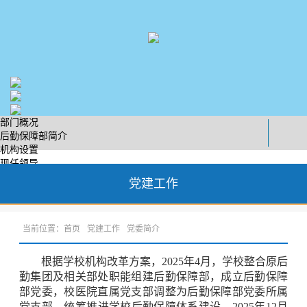
部门概况
后勤保障部简介
机构设置
现任领导
党建工作
党建工作
党委简介
工作动态
勤学园地
当前位置：
首页
党建工作
党委简介
安全质量
服务热线
服务宣讲
根据学校机构改革方案，2025年4月，学校整合原后
工会工作
勤集团及相关部处职能组建后勤保障部，成立后勤保障
组织机构
部党委，校医院直属党支部调整为后勤保障部党委所属
工作动态
党支部，统筹推进学校后勤保障体系建设。2025年12月