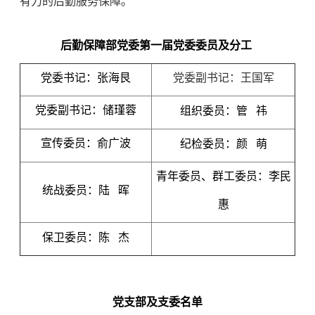
有力的后勤服务保障。
其他
班车时刻
将军路校区交通班车时刻表
天目湖校区交通班车时刻表
后勤保障部党委第一届党委委员及分工
党委书记：张海艮
党委副书记：王国军
党委副书记：储瑾蓉
组织委员：管
祎
宣传委员：俞广波
纪检委员：颜
萌
青年委员、群工委员：李民
统战委员：陆
晖
惠
保卫委员：陈
杰
党支部及支委名单