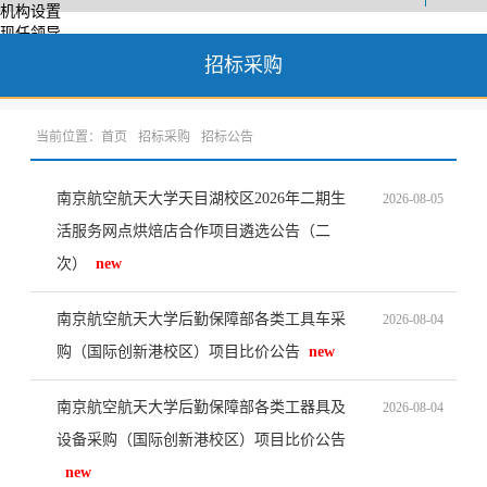
机构设置
现任领导
党建工作
招标采购
党委简介
工作动态
勤学园地
当前位置：
首页
招标采购
招标公告
安全质量
服务热线
服务宣讲
南京航空航天大学天目湖校区2026年二期生
2026-08-05
工会工作
组织机构
活服务网点烘焙店合作项目遴选公告（二
工作动态
次）
new
文化建设
后勤文化
劳动教育
南京航空航天大学后勤保障部各类工具车采
2026-08-04
他山之石
购（国际创新港校区）项目比价公告
new
视觉形象识别系统
部门文件
财务文件
南京航空航天大学后勤保障部各类工器具及
2026-08-04
发展历程
设备采购（国际创新港校区）项目比价公告
部门年鉴
部门荣誉
new