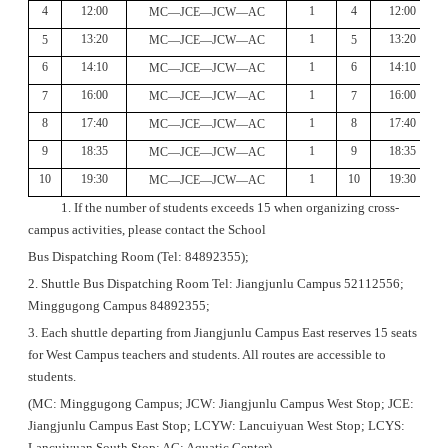
4
12:
0
0
1
4
12:
00
MC—JCE—JCW—AC
13:20
1
13:20
5
MC—JCE—JCW—AC
5
6
14:10
1
6
14:10
MC—JCE—JCW—AC
16:00
1
16:00
7
MC—JCE—JCW—AC
7
8
17:40
1
8
17:40
MC—JCE—JCW—AC
9
18:3
5
1
9
18:3
5
MC—JCE—JCW—AC
10
1
9
:3
0
1
10
1
9
:3
0
MC—JCE—JCW—AC
Note:
1. If the number of students exceeds 15 when organizing cross-
campus activities, please contact the School
Bus Dispatching Room (Tel: 84892355);
2. Shuttle Bus Dispatching Room Tel: Jiangjunlu Campus 52112556;
Minggugong Campus 84892355;
3. Each shuttle departing from Jiangjunlu Campus East reserves 15 seats
for West Campus teachers and students. All routes are accessible to
students.
(MC: Minggugong Campus; JCW: Jiangjunlu Campus West Stop; JCE:
Jiangjunlu Campus East Stop; LCYW: Lancuiyuan West Stop; LCYS:
Lancuiyuan South Stop; AC: Aquatic Center)