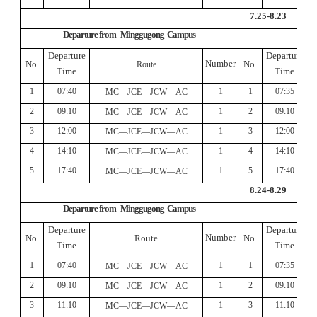
7.25-8.23
Departure from Minggugon
g
Campus
Departure
Departure
Number
No
.
No
.
Route
T
ime
T
ime
1
07:40
1
1
07:35
MC—JCE—JCW—AC
2
09:10
1
2
09:10
MC—JCE—JCW—AC
3
12:
0
0
1
3
12:
00
MC—JCE—JCW—AC
4
1
4
:
1
0
1
4
14:10
MC—JCE—JCW—AC
5
17:40
1
5
17:40
MC—JCE—JCW—AC
8.24-8.29
Departure from Minggugon
g
Campus
Departure
Departure
Number
No
.
Route
No
.
T
ime
T
ime
1
07:40
1
1
07:35
MC—JCE—JCW—AC
2
09:10
1
2
09:10
MC—JCE—JCW—AC
3
1
1
:
1
0
1
3
11
:
10
MC—JCE—JCW—AC