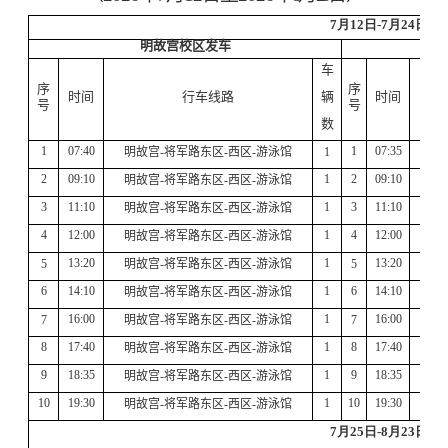
文化建设
7
月
12
日
-7
月
24
日
后勤文化
明故宫校区发车
劳动教育
车
他山之石
序
序
视觉形象识别系统
时间
行车线路
辆
时间
号
号
部门文件
数
财务文件
发展历程
1
07:40
1
07:35
将军
明故宫
-
将军路东区
-
西区
-
游泳馆
1
部门年鉴
2
09:10
1
2
09:10
将军
明故宫
-
将军路东区
-
西区
-
游泳馆
部门荣誉
3
1
1
:
1
0
1
3
11
:
10
将军
明故宫
-
将军路东区
-
西区
-
游泳馆
下载专区
公共文档
4
12:
0
0
1
4
12:
00
将军
明故宫
-
将军路东区
-
西区
-
游泳馆
人事文档
13:20
1
13:20
将军
5
明故宫
-
将军路东区
-
西区
-
游泳馆
5
财务文档
管理系统
6
14:10
1
6
14:10
将军
明故宫
-
将军路东区
-
西区
-
游泳馆
后勤服务“码”上办
16:00
1
16:00
将军
7
明故宫
-
将军路东区
-
西区
-
游泳馆
7
安质巡检系统
8
17:40
1
8
17:40
将军
明故宫
-
将军路东区
-
西区
-
游泳馆
智慧食堂管理系统
学生公寓管理系统
9
18:3
5
1
9
18:3
5
将军
明故宫
-
将军路东区
-
西区
-
游泳馆
招标采购
10
1
9
:3
0
1
10
1
9
:3
0
将军
明故宫
-
将军路东区
-
西区
-
游泳馆
招标公告
中标公示
7
月
25
日
-8
月
23
日