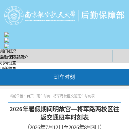
部门概况
后勤保障部简介
机构设置
现任领导
党建工作
班车时刻
党委简介
工作动态
勤学园地
当前位置：
首页
班车时刻
将军路校区交通班车时刻表
安全质量
服务热线
2026
年暑假期间明故宫—将军路两校区往
服务宣讲
工会工作
返交通班车时刻表
组织机构
工作动态
（
2026
年
7
月
12
日至
2026
年
8
月
29
日）