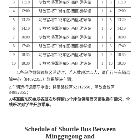
3
1
1
:
1
0
1
3
11
:
10
将军
明故宫
-
将军路东区
-
西区
-
游泳馆
4
12:
0
0
1
4
12:
00
将军
明故宫
-
将军路东区
-
西区
-
游泳馆
13:20
1
13:20
将军
5
明故宫
-
将军路东区
-
西区
-
游泳馆
5
6
14:10
1
6
14:10
将军
明故宫
-
将军路东区
-
西区
-
游泳馆
16:00
1
16:00
将军
7
明故宫
-
将军路东区
-
西区
-
游泳馆
7
8
17:40
1
8
17:40
将军
明故宫
-
将军路东区
-
西区
-
游泳馆
9
18:3
5
1
9
18:3
5
将军
明故宫
-
将军路东区
-
西区
-
游泳馆
10
1
9
:3
0
1
10
1
9
:3
0
将军
明故宫
-
将军路东区
-
西区
-
游泳馆
注：
1.
各单位组织跨校区活动时，若人数超过
15
人，请自行与车辆运
输中心（
84892355
）联系解决车辆；
2.
车辆运行调度室电话：将军路校区
52112556
、明故宫校区
84892355
；
3.
将军路东区始发各班次均预留
15
个座位保障西区师生乘车需求，全
线班次对学生开放乘车。
Schedule of Shuttle Bus Between
Minggugong and