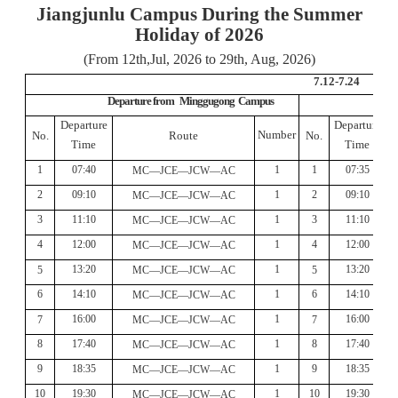
Jiangjunlu Campus During the Summer
Holiday of 2026
(From 12th,Jul, 2026 to 29th, Aug, 2026)
7.12
-
7.24
Departure from Minggugon
g
Campus
Departure
Departure
Number
No
.
Route
No
.
T
ime
T
ime
1
07:40
1
1
07:35
MC—JCE—JCW—AC
2
09:10
1
2
09:10
MC—JCE—JCW—AC
3
1
1
:
10
1
3
11
:
10
MC—JCE—JCW—AC
4
12:
0
0
1
4
12:
00
MC—JCE—JCW—AC
13:20
1
13:20
5
MC—JCE—JCW—AC
5
6
14:10
1
6
14:10
MC—JCE—JCW—AC
16:00
1
16:00
7
MC—JCE—JCW—AC
7
8
17:40
1
8
17:40
MC—JCE—JCW—AC
9
18:3
5
1
9
18:3
5
MC—JCE—JCW—AC
10
1
9
:3
0
1
10
1
9
:3
0
MC—JCE—JCW—AC