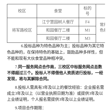
标的
校区
食堂
号
江宁慧园树人餐厅
F4
常规网
将军路校区
和园餐厅二楼
M1
色和地
和园餐厅二楼
M3
6.投标品种为特色品种为主；投标品种为其它特
色品种的，在保持特色的基础上，鼓励品种多样性，但
不能和现有大伙食堂品种相冲突。
7.
同一服务网点合作商，三校区中标服务网点总数
不得超过三个。投标人不得借他人资质进行投标，一经
发现，将与其解除合
同。
8.投标人需具有3年及以上的餐饮经验：企业报名需
成立3年及以上（以营业执照日期为准）或提供3年及以
上业绩证明，个人报名需提供3年及以上业绩证明。
9.项目合作期限：