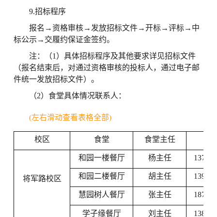
9.招标程序
报名→资格审核→发放招标文件→开标→评标→中
标公示→交履约保证金签约。
注：（1）具体招标程序及其他要求详见招标文件
（报名结束后，对通过资格审核的投标人，通过电子邮
件统一发放招标文件）。
（2）
食堂具体情况联系人：
(左右滑动查看表格全部)
校区
食堂
食堂主任
手
和园一楼餐厅
杨主任
137705
和园二楼餐厅
胡主任
139518
将军路校区
慧园树人餐厅
张主任
187958
学子缘餐厅
刘主任
138517