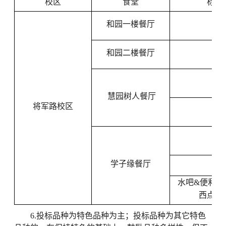
校区
食堂
标的
和园一楼餐厅
L6
和园二楼餐厅
M1
F2
慧园树人餐厅
将军路校区
F4
K1
学子缘餐厅
K3
水吧&便利店
西点店1
6.投标品种为特色品种为主；投标品种为其它特色