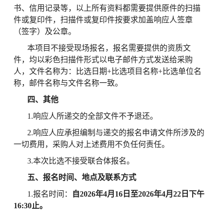
书、信用记录等，以上所有资料都需要提供原件的扫描
件或复印件，扫描件或复印件按要求加盖
响应
人签章
（签字）及公章。
本项目不接受现场报名，报名需要提供的资质文
件，均以彩色扫描件形式以电子邮件方式发送给
采购
人，文件名称为：比选日期
+比选项目名称+比选单位名
称，邮件名称与文件名称一致。
四、其他
1.响应人所递交的全部文件不予退还。
2.响应人应承担编制与递交的报名申请文件所涉及的
一切费用，
采购
人对上述费用不负任何责任。
3.本次比选不接受联合体报名。
五、报名时间、地点及联系方式
1.报名时间：
自
202
6
年
4
月16
日至
202
6
年
4月22
日下午
16:30止
。