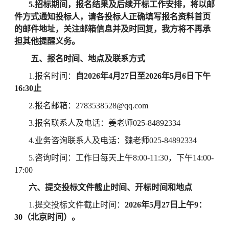
5.招标期间，报名结果及后续开标工作安排，将以邮
件方式通知投标人，请各投标人正确填写报名资料首页
的邮件地址，关注邮箱信息并及时回复，我方将不再承
担其他提醒义务。
五、报名时间、地点及联系方式
1.报名时间：
自
2026
年
4月
27
日至
2026
年
5
月
6
日下午
16:30止
2.报名邮箱：
2783538528@qq.com
3.报名联系人及电话：
姜
老师
025-
84892334
4.业务咨询联系人及电话：
魏
老师
025-84892334
5.咨询时间：工作日每天上午8:00-11:30，下午14:00-
17:00
六、提交投标文件截止时间、开标时间和地点
1.提交投标文件截止时间：
2026年5月27日上午9：
30（北京时间）。