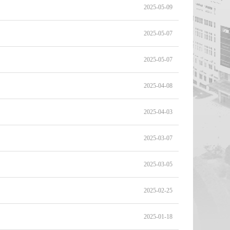
2025-05-09
2025-05-07
2025-05-07
2025-04-08
2025-04-03
2025-03-07
2025-03-05
2025-02-25
2025-01-18