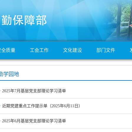
安全质量
工会工作
文化建设
部门文件
勤学园地
2025年7月基层党支部理论学习清单
近期党建重点工作提示单（2025年6月11日）
2025年6月基层党支部理论学习清单