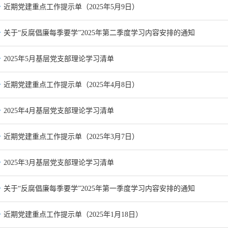
近期党建重点工作提示单（2025年5月9日）
关于“反腐倡廉每季要学”2025年第二季度学习内容安排的通知
2025年5月基层党支部理论学习清单
近期党建重点工作提示单（2025年4月8日）
2025年4月基层党支部理论学习清单
近期党建重点工作提示单（2025年3月7日）
2025年3月基层党支部理论学习清单
关于“反腐倡廉每季要学”2025年第一季度学习内容安排的通知
近期党建重点工作提示单（2025年1月18日）