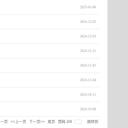
2025-01-06
2024-12-05
2024-12-03
2024-11-21
2024-11-05
2024-11-04
2024-10-12
2024-10-08
第一页
<<上一页
下一页>>
尾页
页码
2
/
4
跳转到